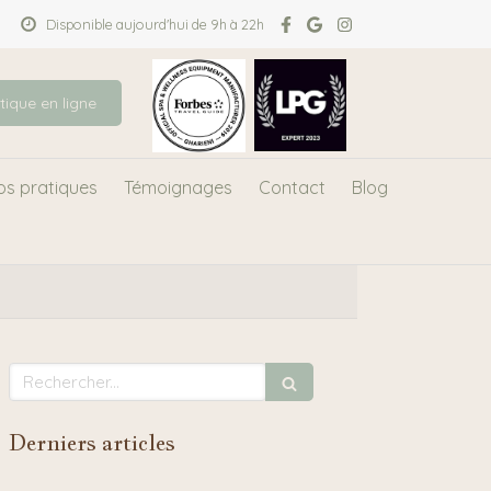
Disponible aujourd'hui de 9h à 22h
tique en ligne
fos pratiques
Témoignages
Contact
Blog
Rechercher
Derniers articles