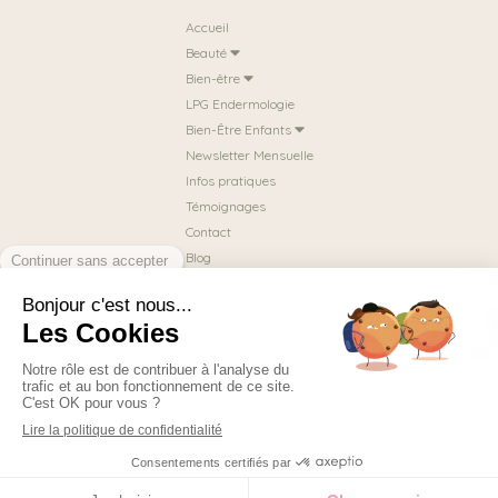
Accueil
Beauté
Bien-être
LPG Endermologie
Bien-Être Enfants
Newsletter Mensuelle
Infos pratiques
Témoignages
Contact
Blog
Prendre rendez-vous
Mentions légales
Plan du site
Création et référencement du site par Simplébo
MENU