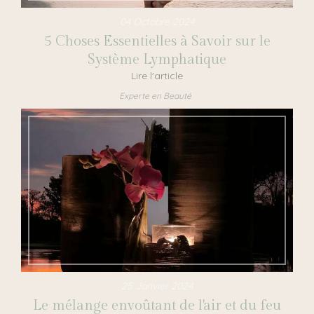
04 Octobre 2024
5 Choses Essentielles à Savoir sur le
Système Lymphatique
Lire l'article
Experte en Beauté
25 Janvier 2024
Le mélange envoûtant de l'air et du feu